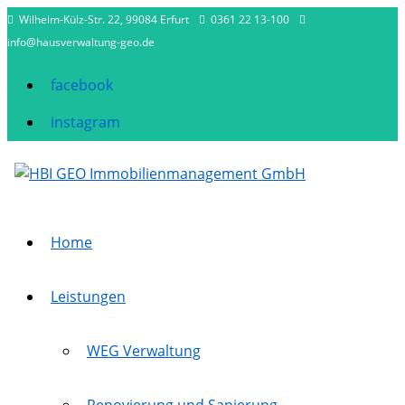
Wilhelm-Külz-Str. 22, 99084 Erfurt
0361 22 13-100
info@hausverwaltung-geo.de
facebook
instagram
Home
Leistungen
WEG Verwaltung